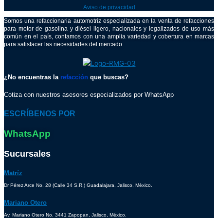
Aviso de privacidad
Somos una refaccionaria automotriz especializada en la venta de refacciones
para motor de gasolina y diésel ligero, nacionales y legalizados de uso más
común en el país, contamos con una amplia variedad y cobertura en marcas
para satisfacer las necesidades del mercado.
¿No encuentras la
refacción
que buscas?
Cotiza con nuestros asesores especializados por WhatsApp
ESCRÍBENOS POR
WhatsApp
Sucursales
Matríz
Dr Pérez Arce No. 28 (Calle 34 S.R.) Guadalajara, Jalisco, México.
Mariano Otero
Av. Mariano Otero No. 3441 Zapopan, Jalisco, México.