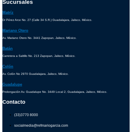
Sucursales
Matríz
Dr Pérez Arce No. 27 (Calle 34 S.R.) Guadalajara, Jalisco, México.
Mariano Otero
Av. Mariano Otero No. 3441 Zapopan, Jalisco, México.
Batán
Carretera a Saltillo No. 213 Zapopan, Jalisco, México.
Colón
Av. Colón No 2970 Guadalajara, Jalisco, México.
Guadalupe
Prolongación Av. Guadalupe No. 3449 Local 2, Guadalajara, Jalisco, México.
Contacto
(33)3770 8000
socialmedia@refmariogarcia.com