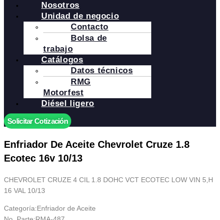
Nosotros
Unidad de negocio
Contacto
Bolsa de
trabajo
Catálogos
Datos técnicos
RMG
Motorfest
Diésel ligero
Solicitar Cotización
Enfriador De Aceite Chevrolet Cruze 1.8
Ecotec 16v 10/13
CHEVROLET CRUZE 4 CIL 1.8 DOHC VCT ECOTEC LOW VIN 5,H
16 VAL 10/13
Categoría:Enfriador de Aceite
No. Parte:RMA-487