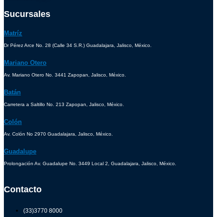
Sucursales
Matríz
Dr Pérez Arce No. 28 (Calle 34 S.R.) Guadalajara, Jalisco, México.
Mariano Otero
Av. Mariano Otero No. 3441 Zapopan, Jalisco, México.
Batán
Carretera a Saltillo No. 213 Zapopan, Jalisco, México.
Colón
Av. Colón No 2970 Guadalajara, Jalisco, México.
Guadalupe
Prolongación Av. Guadalupe No. 3449 Local 2, Guadalajara, Jalisco, México.
Contacto
(33)3770 8000