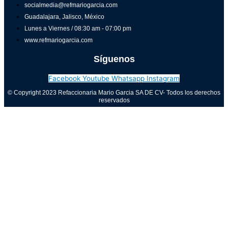
socialmedia@refmariogarcia.com
Guadalajara, Jalisco, México
Lunes a Viernes / 08:30 am - 07:00 pm
www.refmariogarcia.com
Síguenos
Facebook
Youtube
Whatsapp
Instagram
© Copyright 2023 Refaccionaria Mario Garcia SA DE CV- Todos los derechos
reservados
Aviso de privacidad
0
Cerrar carrito
Tu carrito está vacío
0
Visita nuestra tienda para ver lo que está disponible