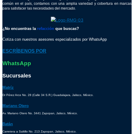
común en el país, contamos con una amplia variedad y cobertura en marcas
para satisfacer las necesidades del mercado.
¿No encuentras la
refacción
que buscas?
Cotiza con nuestros asesores especializados por WhatsApp
ESCRÍBENOS POR
WhatsApp
Sucursales
Matríz
Dr Pérez Arce No. 28 (Calle 34 S.R.) Guadalajara, Jalisco, México.
Mariano Otero
Av. Mariano Otero No. 3441 Zapopan, Jalisco, México.
Batán
Carretera a Saltillo No. 213 Zapopan, Jalisco, México.