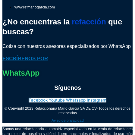
www.refmariogarcia.com
¿No encuentras la
refacción
que
buscas?
Cotiza con nuestros asesores especializados por WhatsApp
ESCRÍBENOS POR
WhatsApp
Síguenos
Facebook
Youtube
Whatsapp
Instagram
© Copyright 2023 Refaccionaria Mario Garcia SA DE CV- Todos los derechos
reservados
Aviso de privacidad
Somos una refaccionaria automotriz especializada en la venta de refacciones
para motor de gasolina y diésel ligero, nacionales y legalizados de uso más