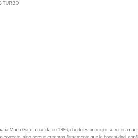
23 TURBO
ia Mario García nacida en 1986, dándoles un mejor servicio a nuestr
lo correcto, sino porque creemos firmemente que la honestidad, con