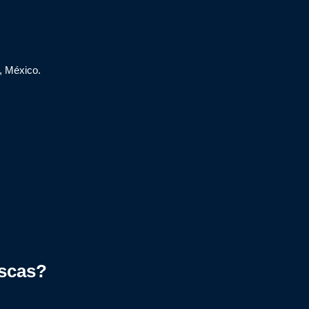
, México.
scas?