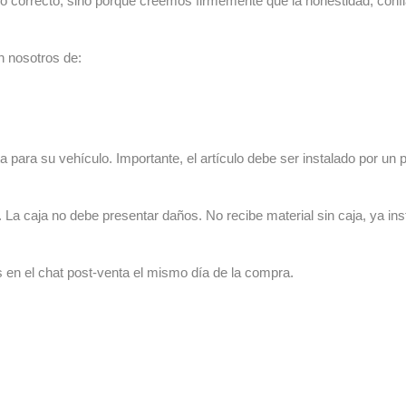
lo correcto, sino porque creemos firmemente que la honestidad, con
n nosotros de:
 para su vehículo. Importante, el artículo debe ser instalado por un p
La caja no debe presentar daños. No recibe material sin caja, ya ins
s en el chat post-venta el mismo día de la compra.