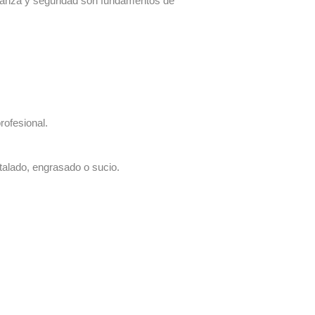
fianza y seguridad son fundamentos de
rofesional.
talado, engrasado o sucio.